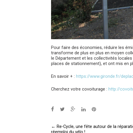
Pour faire des économies, réduire les ém
transforme de plus en plus en moyen colle
le Département et les collectivités locale
places de stationnement), et ont mis en p
En savoir + :
https://www.gironde.fr/depl
Cherchez votre covoiturage :
http://covoit
Post
←
Re-Cycle, une fête autour de la réparati
réemploi du vélo !